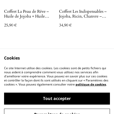
Coffret La Peau de Rêve –
Coffret Les Indispensables –
Huile de Jojoba + Huile
Jojoba, Ricin, Chanvre –
Peaux Matures Vitamine A –
Soin Visage, Cheveux & Peau
25,90 €
34,90 €
Hydratation & Anti-Âge
Cookies
Ce site Internet utilise des cookies. Les cookies sont de petits fichiers qui
nous aident à comprendre comment vous utilisez nos services afin
Contactez-nous
Conditions
d'améliorer votre expérience. Vous pouvez en savoir plus sur ces cookies
Politique de
Politique de cookies
et contrôler la façon dont ils sont utilisés en cliquant sur « Paramètres des
confidentialité
cookies ». Vous pouvez également consulter notre
politique de cookies
.
Tout accepter
©
2026
Abbiz Cosmetics